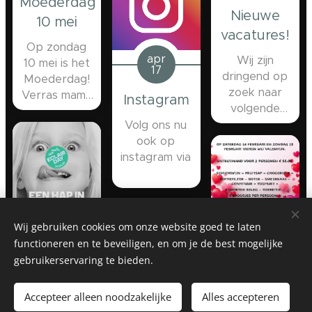
Moederdag
Nieuwe
10 mei
vacatures!
Op zondag
apr
Wij zijn
10 mei is het
17
dringend op
Moederdag!
zoek naar
Verras mama
Instagram
volgende
met pure
gemotiveerde
Volg ons nu
verwennerij!
werknemers:
ook op
BAKKERSGAST
instagram via
(voltijds -
www.instagram.com/bakkerij.vande
nachtwerk)
FLEXIJOB-
MEDEWERKER
Wij gebruiken cookies om onze website goed te laten
(nachtwerk)
mrt
functioneren en te beveiligen, en om je de best mogelijke
09
gebruikerservaring te bieden.
feb
Contacteer
jan
09
Dag van
ons via e-mail
28
Accepteer alleen noodzakelijke
Alles accepteren
de Eclair
(met cv)
Gesloten