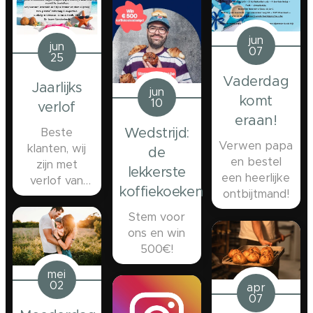
jun
jun
07
25
Vaderdag
Jaarlijks
jun
komt
10
verlof
eraan!
Wedstrijd:
Beste
Verwen papa
klanten, wij
de
en bestel
zijn met
lekkerste
een heerlijke
verlof van
koffiekoeken
ontbijtmand!
zaterdag 4
juli tot en met
Stem voor
vrijdag 31 juli!
ons en win
500€!
mei
02
apr
07