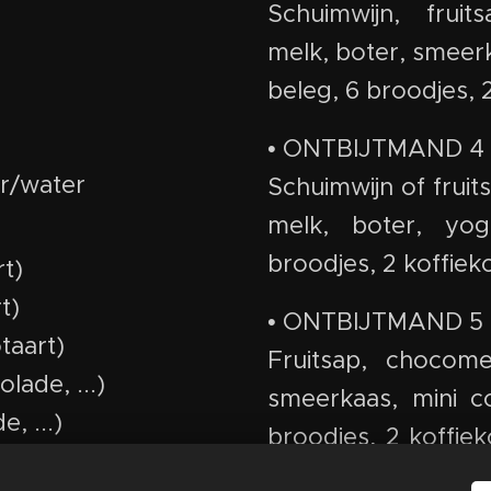
Schuimwijn, fruits
melk, boter, smeerk
beleg, 6 broodjes, 
• ONTBIJTMAND 4
er/water
Schuimwijn of fruits
melk, boter, yog
broodjes, 2 koffieko
rt)
t)
• ONTBIJTMAND 5
otaart)
Fruitsap, chocomel
lade, ...)
smeerkaas, mini co
, ...)
broodjes, 2 koffie
t, ...)
of suikerbrood.