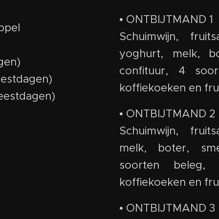
• ONTBIJTMAND 1
ppel
Schuimwijn, fruits
yoghurt, melk, bo
gen)
confituur, 4 soo
feestdagen)
koffiekoeken en frui
feestdagen)
• ONTBIJTMAND 2
Schuimwijn, fruits
melk, boter, sme
soorten beleg,
koffiekoeken en frui
• ONTBIJTMAND 3