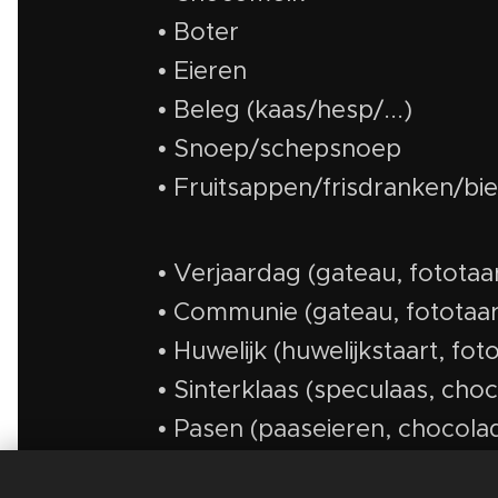
• Boter
• Eieren
• Beleg (kaas/hesp/...)
• Snoep/schepsnoep
• Fruitsappen/frisdranken/bi
• Verjaardag (gateau, fototaa
• Communie (gateau, fototaar
• Huwelijk (huwelijkstaart, fot
• Sinterklaas (speculaas, choco
• Pasen (paaseieren, chocolade
• Valentijn (chocolade, fototaar